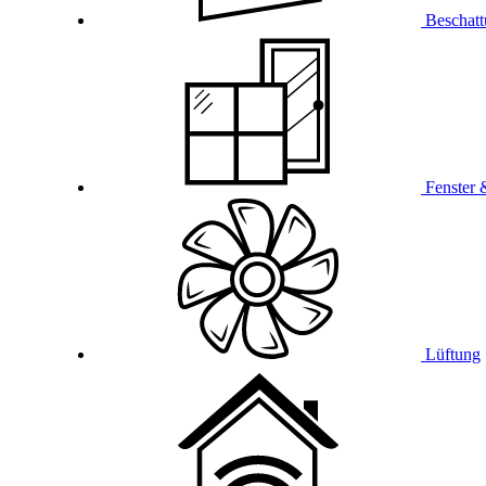
Beschat
Fenster 
Lüftung