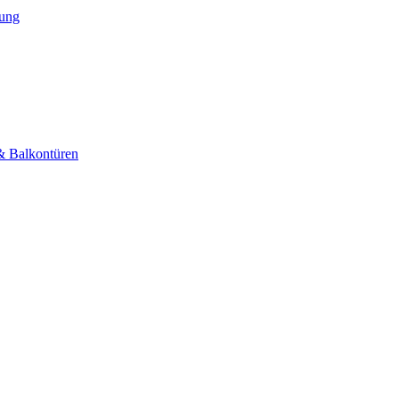
tung
& Balkontüren