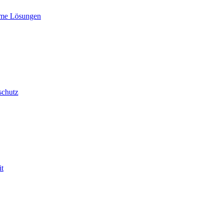
me Lösungen
schutz
it