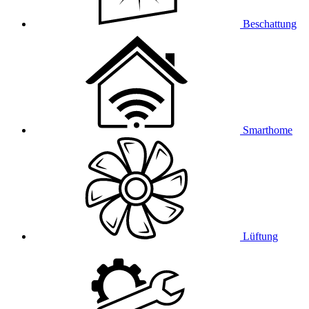
Beschattung
Smarthome
Lüftung